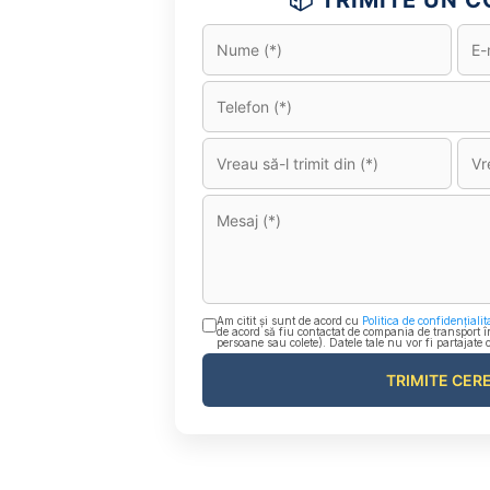
📦 TRIMITE UN CO
Am citit și sunt de acord cu
Politica de confidențialit
de acord să fiu contactat de compania de transport î
persoane sau colete). Datele tale nu vor fi partajate 