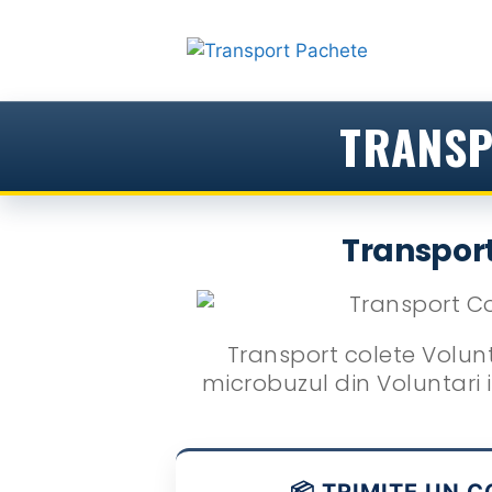
Sari
la
conținut
TRANSP
Transport
Transport colete Volunta
microbuzul din Voluntari in