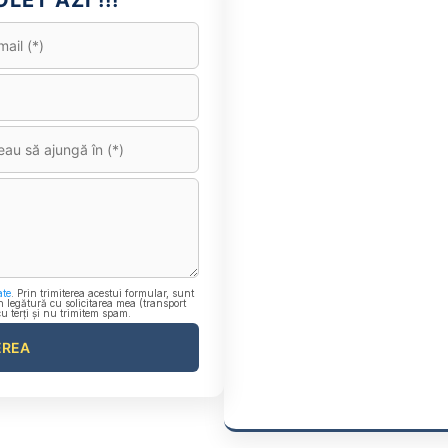
LET AZI !!!
ate
. Prin trimiterea acestui formular, sunt
n legătură cu solicitarea mea (transport
cu terți și nu trimitem spam.