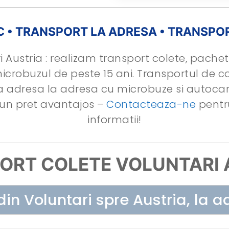
C • TRANSPORT LA ADRESA • TRANSPO
 Austria : realizam transport colete, pachete
microbuzul de peste 15 ani. Transportul de co
 la adresa la adresa cu microbuze si autoc
a un pret avantajos –
Contacteaza-ne
pentru
informatii!
ORT COLETE VOLUNTARI 
din Voluntari spre Austria, la a
Sună 0754 249 635