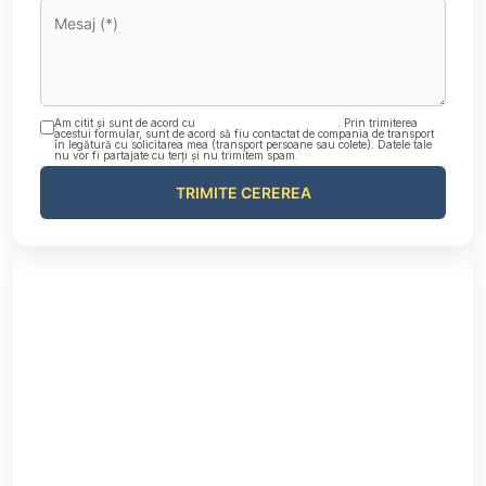
Am citit și sunt de acord cu
Politica de confidențialitate
. Prin trimiterea
acestui formular, sunt de acord să fiu contactat de compania de transport
în legătură cu solicitarea mea (transport persoane sau colete). Datele tale
nu vor fi partajate cu terți și nu trimitem spam.