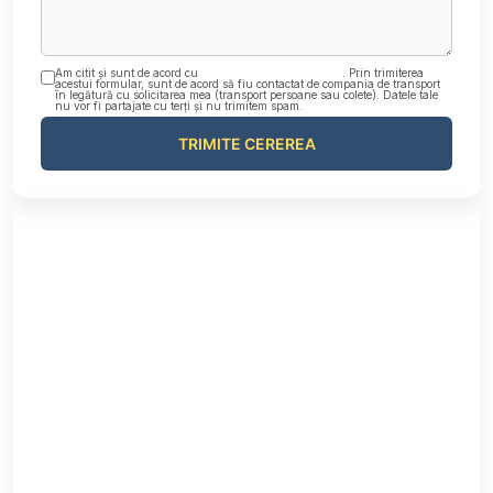
Am citit și sunt de acord cu
Politica de confidențialitate
. Prin trimiterea
acestui formular, sunt de acord să fiu contactat de compania de transport
în legătură cu solicitarea mea (transport persoane sau colete). Datele tale
nu vor fi partajate cu terți și nu trimitem spam.