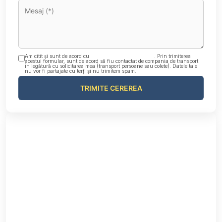
Am citit și sunt de acord cu
Politica de confidențialitate
. Prin trimiterea
acestui formular, sunt de acord să fiu contactat de compania de transport
în legătură cu solicitarea mea (transport persoane sau colete). Datele tale
nu vor fi partajate cu terți și nu trimitem spam.