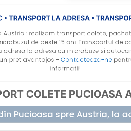
C • TRANSPORT LA ADRESA • TRANSPO
Austria : realizam transport colete, pachete
icrobuzul de peste 15 ani. Transportul de c
 la adresa la adresa cu microbuze si autoc
a un pret avantajos –
Contacteaza-ne
pentru
informatii!
ORT COLETE PUCIOASA 
din Pucioasa spre Austria, la a
Sună 0754 249 635