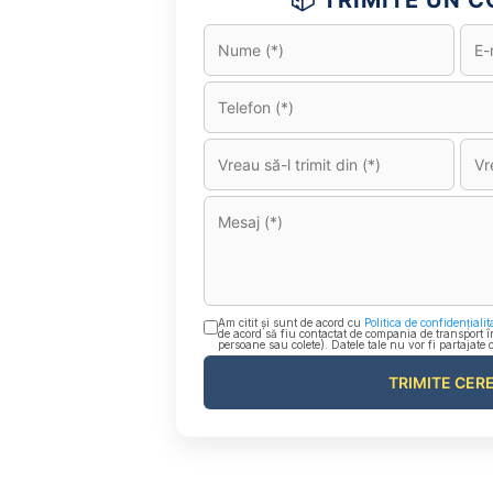
📦 TRIMITE UN CO
Am citit și sunt de acord cu
Politica de confidențialit
de acord să fiu contactat de compania de transport î
persoane sau colete). Datele tale nu vor fi partajate 