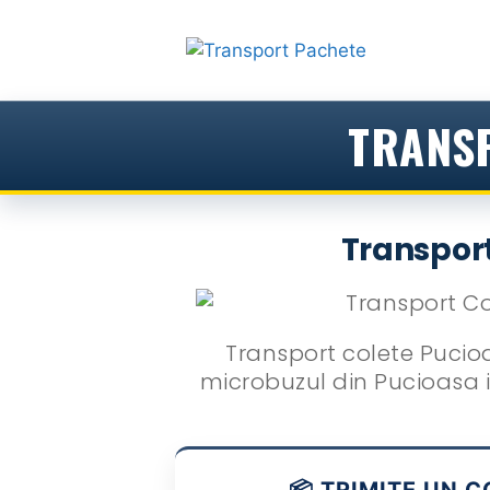
Sari
la
conținut
TRANSP
Transport
Transport colete Pucioa
microbuzul din Pucioasa in