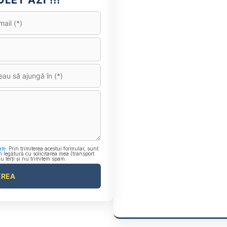
LET AZI !!!
ate
. Prin trimiterea acestui formular, sunt
n legătură cu solicitarea mea (transport
cu terți și nu trimitem spam.