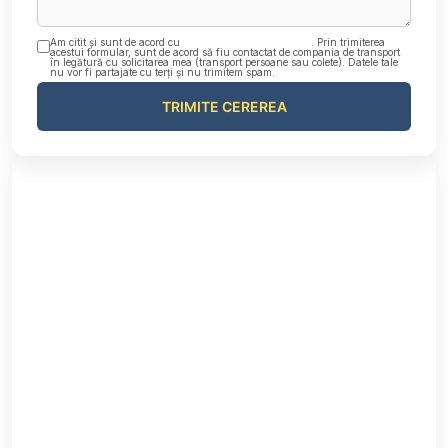
Am citit și sunt de acord cu
Politica de confidențialitate
. Prin trimiterea
acestui formular, sunt de acord să fiu contactat de compania de transport
în legătură cu solicitarea mea (transport persoane sau colete). Datele tale
nu vor fi partajate cu terți și nu trimitem spam.