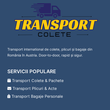
Lavanttal
Transport Colete Nadlac Bad Vöslau
Transport Colete Nadlac Baden
Transport Colete Nadlac Bärnbach
Transport Colete Nadlac Berndorf
Transport Colete Nadlac Bischofshofen
Transport Colete Nadlac Bleiburg
Transport Colete Nadlac Bludenz
Transport Colete Nadlac Braunau am Inn
Transport international de colete, plicuri și bagaje din
Transport Colete Nadlac Bregenz
România în Austria. Door-to-door, rapid și sigur.
Transport Colete Nadlac Bruck an der Leitha
Transport Colete Nadlac Bruck an der Mur
Transport Colete Nadlac Deutsch-Wagram
SERVICII POPULARE
Transport Colete Nadlac Deutschlandsberg
Transport Colete Nadlac Dornbirn
Transport Colete & Pachete
Transport Colete Nadlac Drosendorf-
Transport Plicuri & Acte
Zissersdorf
Transport Colete Nadlac Dürnstein
Transport Bagaje Personale
Transport Colete Nadlac Ebenfurth
Transport Colete Nadlac Ebreichsdorf