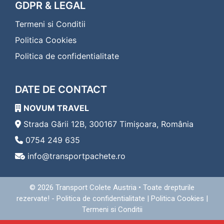
Transport Colete Nadlac Eferding
GDPR & LEGAL
Transport Colete Nadlac Eggenburg
Termeni si Conditii
Transport Colete Nadlac Eisenerz
Transport Colete Nadlac Eisenstadt
Politica Cookies
Transport Colete Nadlac Enns
Politica de confidentialitate
Transport Colete Nadlac Fehring
Transport Colete Nadlac Feldbach
Transport Colete Nadlac Feldkirch
DATE DE CONTACT
Transport Colete Nadlac Feldkirchen in Kärnten
Transport Colete Nadlac Ferlach
NOVUM TRAVEL
Transport Colete Nadlac Fischamend
Transport Colete Nadlac Frauenkirchen
Strada Gării 12B, 300167 Timișoara, România
Transport Colete Nadlac Freistadt
0754 249 635
Transport Colete Nadlac Friedberg
info@transportpachete.ro
Transport Colete Nadlac Friesach
Transport Colete Nadlac Frohnleiten
Transport Colete Nadlac Fürstenfeld
© 2026
Transport Colete Austria
• Toate drepturile
Transport Colete Nadlac Gallneukirchen
rezervate! -
Politica de confidentialitate
|
Politica Cookies
|
Transport Colete Nadlac Gänserndorf
Termeni si Conditii
Transport Colete Nadlac Geras
Transport Colete Nadlac Gerasdorf bei Wien