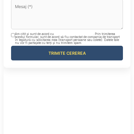
Am citit și sunt de acord cu
Politica de confidențialitate
. Prin trimiterea
acestui formular, sunt de acord să fiu contactat de compania de transport
în legătură cu solicitarea mea (transport persoane sau colete). Datele tale
nu vor fi partajate cu terți și nu trimitem spam.