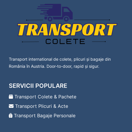
Lavanttal
Transport Colete Huedin Bad Vöslau
Transport Colete Huedin Baden
Transport Colete Huedin Bärnbach
Transport Colete Huedin Berndorf
Transport Colete Huedin Bischofshofen
Transport Colete Huedin Bleiburg
Transport Colete Huedin Bludenz
Transport Colete Huedin Braunau am Inn
Transport international de colete, plicuri și bagaje din
Transport Colete Huedin Bregenz
România în Austria. Door-to-door, rapid și sigur.
Transport Colete Huedin Bruck an der Leitha
Transport Colete Huedin Bruck an der Mur
Transport Colete Huedin Deutsch-Wagram
SERVICII POPULARE
Transport Colete Huedin Deutschlandsberg
Transport Colete Huedin Dornbirn
Transport Colete & Pachete
Transport Colete Huedin Drosendorf-
Transport Plicuri & Acte
Zissersdorf
Transport Colete Huedin Dürnstein
Transport Bagaje Personale
Transport Colete Huedin Ebenfurth
Transport Colete Huedin Ebreichsdorf