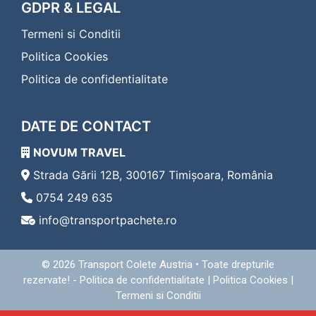
Transport Colete Huedin Eferding
GDPR & LEGAL
Transport Colete Huedin Eggenburg
Termeni si Conditii
Transport Colete Huedin Eisenerz
Transport Colete Huedin Eisenstadt
Politica Cookies
Transport Colete Huedin Enns
Politica de confidentialitate
Transport Colete Huedin Fehring
Transport Colete Huedin Feldbach
Transport Colete Huedin Feldkirch
DATE DE CONTACT
Transport Colete Huedin Feldkirchen in Kärnten
Transport Colete Huedin Ferlach
NOVUM TRAVEL
Transport Colete Huedin Fischamend
Transport Colete Huedin Frauenkirchen
Strada Gării 12B, 300167 Timișoara, România
Transport Colete Huedin Freistadt
0754 249 635
Transport Colete Huedin Friedberg
info@transportpachete.ro
Transport Colete Huedin Friesach
Transport Colete Huedin Frohnleiten
Transport Colete Huedin Fürstenfeld
© 2026
Transport Colete Austria
• Toate drepturile
Transport Colete Huedin Gallneukirchen
rezervate! -
Politica de confidentialitate
|
Politica Cookies
|
Transport Colete Huedin Gänserndorf
Termeni si Conditii
Transport Colete Huedin Geras
Transport Colete Huedin Gerasdorf bei Wien