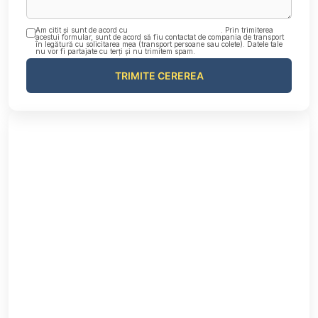
Am citit și sunt de acord cu
Politica de confidențialitate
. Prin trimiterea
acestui formular, sunt de acord să fiu contactat de compania de transport
în legătură cu solicitarea mea (transport persoane sau colete). Datele tale
nu vor fi partajate cu terți și nu trimitem spam.