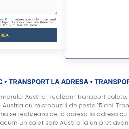
ate
. Prin trimiterea acestui formular, sunt
n legătură cu solicitarea mea (transport
cu terți și nu trimitem spam.
C • TRANSPORT LA ADRESA • TRANSPO
orului Austria : realizam transport colete, 
 Austria cu microbuzul de peste 15 ani. Tran
ria se realizeaza de la adresa la adresa cu
acum un colet spre Austria la un pret avan