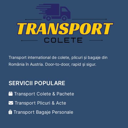
Lavanttal
Transport Colete Deta Bad Vöslau
Transport Colete Deta Baden
Transport Colete Deta Bärnbach
Transport Colete Deta Berndorf
Transport Colete Deta Bischofshofen
Transport Colete Deta Bleiburg
Transport Colete Deta Bludenz
Transport Colete Deta Braunau am Inn
Transport international de colete, plicuri și bagaje din
Transport Colete Deta Bregenz
România în Austria. Door-to-door, rapid și sigur.
Transport Colete Deta Bruck an der Leitha
Transport Colete Deta Bruck an der Mur
Transport Colete Deta Deutsch-Wagram
SERVICII POPULARE
Transport Colete Deta Deutschlandsberg
Transport Colete Deta Dornbirn
Transport Colete & Pachete
Transport Colete Deta Drosendorf-Zissersdorf
Transport Plicuri & Acte
Transport Colete Deta Dürnstein
Transport Colete Deta Ebenfurth
Transport Bagaje Personale
Transport Colete Deta Ebreichsdorf
Transport Colete Deta Eferding