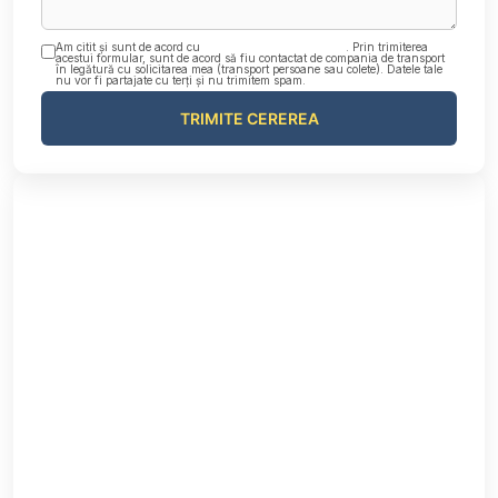
Am citit și sunt de acord cu
Politica de confidențialitate
. Prin trimiterea
acestui formular, sunt de acord să fiu contactat de compania de transport
în legătură cu solicitarea mea (transport persoane sau colete). Datele tale
nu vor fi partajate cu terți și nu trimitem spam.