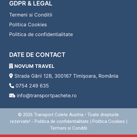
Transport Colete Deta Eggenburg
GDPR & LEGAL
Transport Colete Deta Eisenerz
Termeni si Conditii
Transport Colete Deta Eisenstadt
Transport Colete Deta Enns
Politica Cookies
Transport Colete Deta Fehring
Politica de confidentialitate
Transport Colete Deta Feldbach
Transport Colete Deta Feldkirch
Transport Colete Deta Feldkirchen in Kärnten
DATE DE CONTACT
Transport Colete Deta Ferlach
Transport Colete Deta Fischamend
NOVUM TRAVEL
Transport Colete Deta Frauenkirchen
Transport Colete Deta Freistadt
Strada Gării 12B, 300167 Timișoara, România
Transport Colete Deta Friedberg
0754 249 635
Transport Colete Deta Friesach
info@transportpachete.ro
Transport Colete Deta Frohnleiten
Transport Colete Deta Fürstenfeld
Transport Colete Deta Gallneukirchen
© 2026
Transport Colete Austria
• Toate drepturile
Transport Colete Deta Gänserndorf
rezervate! -
Politica de confidentialitate
|
Politica Cookies
|
Transport Colete Deta Geras
Termeni si Conditii
Transport Colete Deta Gerasdorf bei Wien
Transport Colete Deta Gföhl