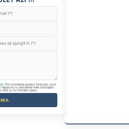
LET AZI !!!
ate
. Prin trimiterea acestui formular, sunt
n legătură cu solicitarea mea (transport
cu terți și nu trimitem spam.