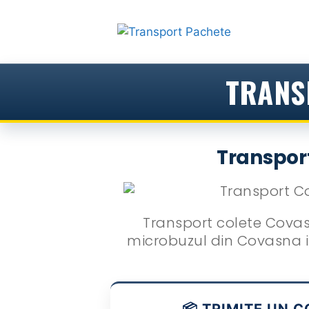
Sari
la
conținut
TRANS
Transpor
Transport colete Covasn
microbuzul din Covasna in 