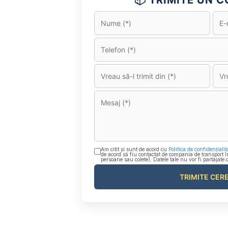
📦 TRIMITE UN CO
Am citit și sunt de acord cu
Politica de confidențialit
de acord să fiu contactat de compania de transport î
persoane sau colete). Datele tale nu vor fi partajate 