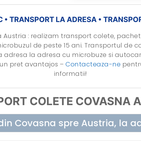
C • TRANSPORT LA ADRESA • TRANSPO
ustria : realizam transport colete, pachete
icrobuzul de peste 15 ani. Transportul de c
 la adresa la adresa cu microbuze si autoc
a un pret avantajos –
Contacteaza-ne
pentru
informatii!
PORT COLETE COVASNA A
din Covasna spre Austria, la a
Sună 0754 249 635