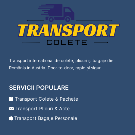
Lavanttal
Transport Colete Buzias Bad Vöslau
Transport Colete Buzias Baden
Transport Colete Buzias Bärnbach
Transport Colete Buzias Berndorf
Transport Colete Buzias Bischofshofen
Transport Colete Buzias Bleiburg
Transport Colete Buzias Bludenz
Transport Colete Buzias Braunau am Inn
Transport international de colete, plicuri și bagaje din
Transport Colete Buzias Bregenz
România în Austria. Door-to-door, rapid și sigur.
Transport Colete Buzias Bruck an der Leitha
Transport Colete Buzias Bruck an der Mur
Transport Colete Buzias Deutsch-Wagram
SERVICII POPULARE
Transport Colete Buzias Deutschlandsberg
Transport Colete Buzias Dornbirn
Transport Colete & Pachete
Transport Colete Buzias Drosendorf-
Transport Plicuri & Acte
Zissersdorf
Transport Colete Buzias Dürnstein
Transport Bagaje Personale
Transport Colete Buzias Ebenfurth
Transport Colete Buzias Ebreichsdorf