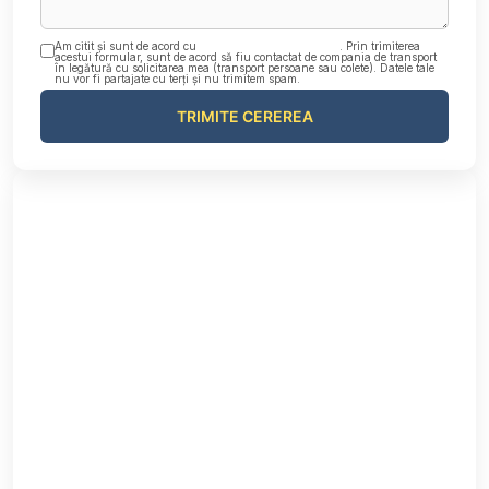
Am citit și sunt de acord cu
Politica de confidențialitate
. Prin trimiterea
acestui formular, sunt de acord să fiu contactat de compania de transport
în legătură cu solicitarea mea (transport persoane sau colete). Datele tale
nu vor fi partajate cu terți și nu trimitem spam.