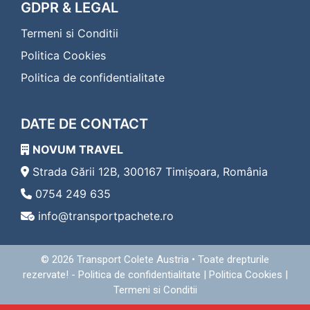
Transport Colete Buzias Eferding
GDPR & LEGAL
Transport Colete Buzias Eggenburg
Termeni si Conditii
Transport Colete Buzias Eisenerz
Transport Colete Buzias Eisenstadt
Politica Cookies
Transport Colete Buzias Enns
Politica de confidentialitate
Transport Colete Buzias Fehring
Transport Colete Buzias Feldbach
Transport Colete Buzias Feldkirch
DATE DE CONTACT
Transport Colete Buzias Feldkirchen in Kärnten
Transport Colete Buzias Ferlach
NOVUM TRAVEL
Transport Colete Buzias Fischamend
Transport Colete Buzias Frauenkirchen
Strada Gării 12B, 300167 Timișoara, România
Transport Colete Buzias Freistadt
0754 249 635
Transport Colete Buzias Friedberg
info@transportpachete.ro
Transport Colete Buzias Friesach
Transport Colete Buzias Frohnleiten
Transport Colete Buzias Fürstenfeld
© 2026
Transport Colete Austria
• Toate drepturile
Transport Colete Buzias Gallneukirchen
rezervate! -
Politica de confidentialitate
|
Politica Cookies
|
Transport Colete Buzias Gänserndorf
Termeni si Conditii
Transport Colete Buzias Geras
Transport Colete Buzias Gerasdorf bei Wien