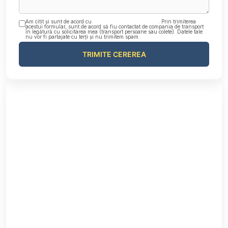
Am citit și sunt de acord cu
Politica de confidențialitate
. Prin trimiterea
acestui formular, sunt de acord să fiu contactat de compania de transport
în legătură cu solicitarea mea (transport persoane sau colete). Datele tale
nu vor fi partajate cu terți și nu trimitem spam.