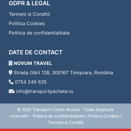
Transport Colete Aninoasa Eferding
GDPR & LEGAL
Transport Colete Aninoasa Eggenburg
Termeni si Conditii
Transport Colete Aninoasa Eisenerz
Transport Colete Aninoasa Eisenstadt
Politica Cookies
Transport Colete Aninoasa Enns
Politica de confidentialitate
Transport Colete Aninoasa Fehring
Transport Colete Aninoasa Feldbach
Transport Colete Aninoasa Feldkirch
DATE DE CONTACT
Transport Colete Aninoasa Feldkirchen in
Kärnten
NOVUM TRAVEL
Transport Colete Aninoasa Ferlach
Transport Colete Aninoasa Fischamend
Strada Gării 12B, 300167 Timișoara, România
Transport Colete Aninoasa Frauenkirchen
0754 249 635
Transport Colete Aninoasa Freistadt
info@transportpachete.ro
Transport Colete Aninoasa Friedberg
Transport Colete Aninoasa Friesach
Transport Colete Aninoasa Frohnleiten
© 2026
Transport Colete Austria
• Toate drepturile
Transport Colete Aninoasa Fürstenfeld
rezervate! -
Politica de confidentialitate
|
Politica Cookies
|
Transport Colete Aninoasa Gallneukirchen
Termeni si Conditii
Transport Colete Aninoasa Gänserndorf
Transport Colete Aninoasa Geras