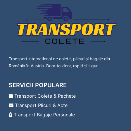
Lavanttal
Transport Colete Aninoasa Bad Vöslau
Transport Colete Aninoasa Baden
Transport Colete Aninoasa Bärnbach
Transport Colete Aninoasa Berndorf
Transport Colete Aninoasa Bischofshofen
Transport Colete Aninoasa Bleiburg
Transport Colete Aninoasa Bludenz
Transport Colete Aninoasa Braunau am Inn
Transport international de colete, plicuri și bagaje din
Transport Colete Aninoasa Bregenz
România în Austria. Door-to-door, rapid și sigur.
Transport Colete Aninoasa Bruck an der Leitha
Transport Colete Aninoasa Bruck an der Mur
Transport Colete Aninoasa Deutsch-Wagram
SERVICII POPULARE
Transport Colete Aninoasa Deutschlandsberg
Transport Colete Aninoasa Dornbirn
Transport Colete & Pachete
Transport Colete Aninoasa Drosendorf-
Transport Plicuri & Acte
Zissersdorf
Transport Colete Aninoasa Dürnstein
Transport Bagaje Personale
Transport Colete Aninoasa Ebenfurth
Transport Colete Aninoasa Ebreichsdorf