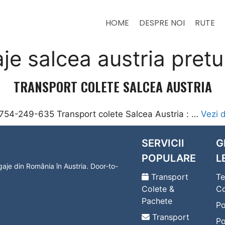
HOME
DESPRE NOI
RUTE
je salcea austria pretu
TRANSPORT COLETE SALCEA AUSTRIA
0754-249-635 Transport colete Salcea Austria : …
Vezi d
SERVICII
G
POPULARE
L
agaje din România în Austria. Door-to-
Transport
Te
Colete &
Co
Pachete
Po
Transport
Po