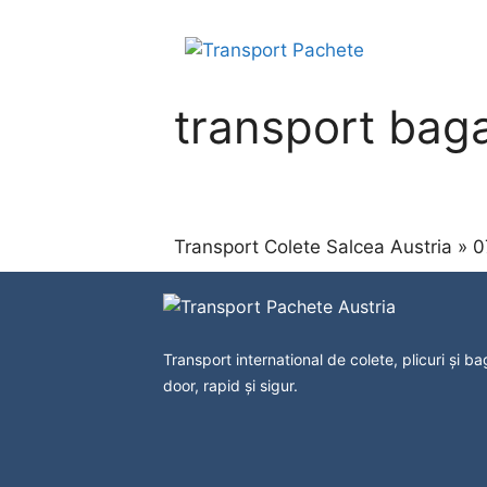
Sari
la
conținut
transport baga
Transport Colete Salcea Austria » 
Transport international de colete, plicuri și b
door, rapid și sigur.