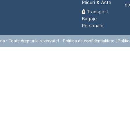
Plicuri & Acte
co
Transport
Bagaje
Personale
ria
• Toate drepturile rezervate! -
Politica de confidentialitate
|
Politi