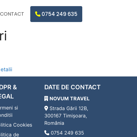
CONTACT
0754 249 635
ri
etalii
DPR &
DATE DE CONTACT
EGAL
NOVUM TRAVEL
rmeni si
Strada Gării 12B,
nditii
300167 Timișoara,
România
litica Cookies
0754 249 635
litica de