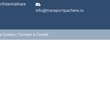
nfidentialitate
info@transportpachete.ro
ca Cookies
|
Termeni si Conditii