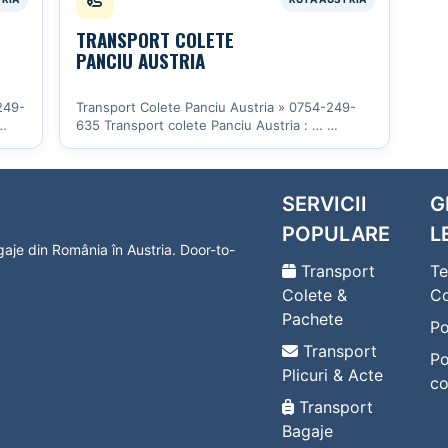
TRANSPORT COLETE
PANCIU AUSTRIA
249-
Transport Colete Panciu Austria » 0754-249-
635 Transport colete Panciu Austria : …
Vezi detalii
SERVICII
G
POPULARE
L
agaje din România în Austria. Door-to-
Transport
Te
Colete &
Co
Pachete
Po
Transport
Po
Plicuri & Acte
co
Transport
Bagaje