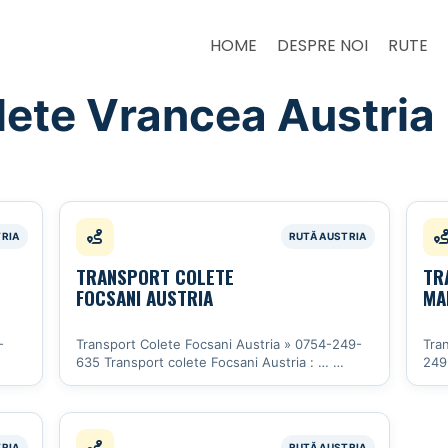
HOME
DESPRE NOI
RUTE
lete Vrancea Austria
TRANSPORT COLETE
TR
FOCSANI AUSTRIA
MA
-
Transport Colete Focsani Austria » 0754-249-
Tra
635 Transport colete Focsani Austria : …
249
Vezi detalii
Vezi