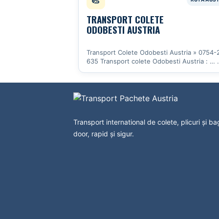
TRANSPORT COLETE
ODOBESTI AUSTRIA
Transport Colete Odobesti Austria » 0754-
635 Transport colete Odobesti Austria : …
Vezi detalii
Transport international de colete, plicuri și b
door, rapid și sigur.